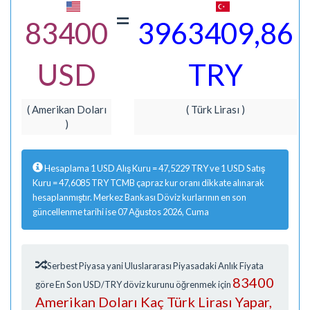
=
83400
3963409,86
USD
TRY
( Amerikan Doları
( Türk Lirası )
)
Hesaplama 1 USD Alış Kuru = 47,5229 TRY ve 1 USD Satış
Kuru = 47,6085 TRY TCMB çapraz kur oranı dikkate alınarak
hesaplanmıştır. Merkez Bankası Döviz kurlarının en son
güncellenme tarihi ise 07 Ağustos 2026, Cuma
Serbest Piyasa yani Uluslararası Piyasadaki Anlık Fiyata
83400
göre En Son USD/TRY döviz kurunu öğrenmek için
Amerikan Doları Kaç Türk Lirası Yapar,