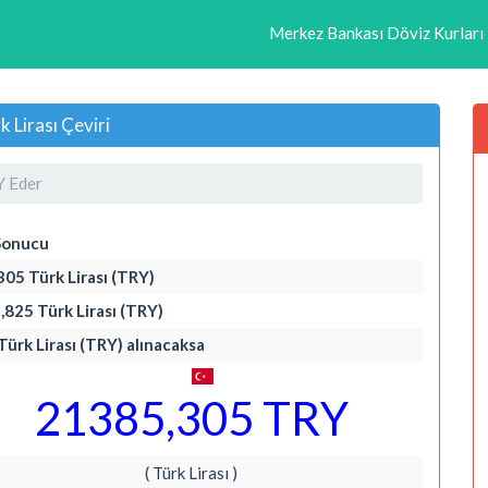
Merkez Bankası Döviz Kurları
 Lirası Çeviri
Y Eder
Sonucu
305 Türk Lirası (TRY)
,825 Türk Lirası (TRY)
Türk Lirası (TRY) alınacaksa
21385,305 TRY
( Türk Lirası )