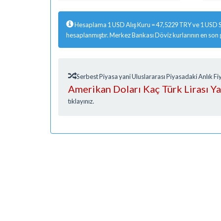
Hesaplama 1 USD Alış Kuru = 47,5229 TRY ve 1 USD S
hesaplanmıştır. Merkez Bankası Döviz kurlarının en son
Serbest Piyasa yani Uluslararası Piyasadaki Anlık 
Amerikan Doları Kaç Türk Lirası Y
tıklayınız.