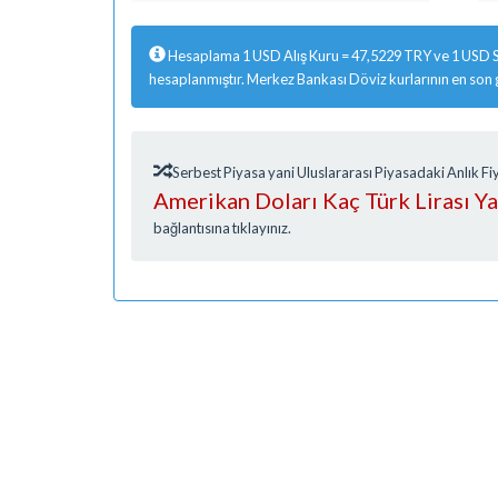
Hesaplama 1 USD Alış Kuru = 47,5229 TRY ve 1 USD S
hesaplanmıştır. Merkez Bankası Döviz kurlarının en son
Serbest Piyasa yani Uluslararası Piyasadaki Anlık 
Amerikan Doları Kaç Türk Lirası Y
bağlantısına tıklayınız.