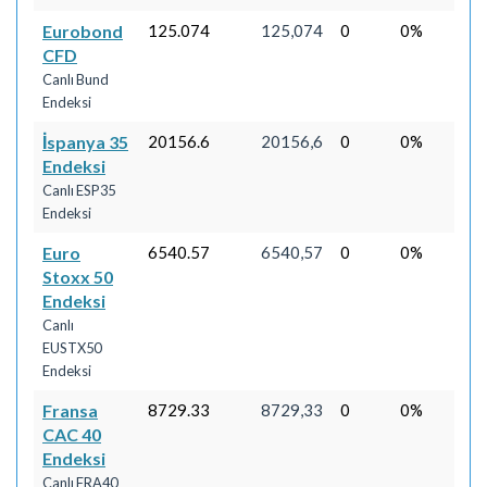
Eurobond
125.074
125,074
0
0%
CFD
Canlı Bund
Endeksi
İspanya 35
20156.6
20156,6
0
0%
Endeksi
Canlı ESP35
Endeksi
Euro
6540.57
6540,57
0
0%
Stoxx 50
Endeksi
Canlı
EUSTX50
Endeksi
Fransa
8729.33
8729,33
0
0%
CAC 40
Endeksi
Canlı FRA40