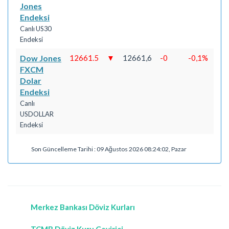
Jones
Endeksi
Canlı US30
Endeksi
Dow Jones
12661.5
▼
12661,6
-0
-0,1%
FXCM
Dolar
Endeksi
Canlı
USDOLLAR
Endeksi
Son Güncelleme Tarihi : 09 Ağustos 2026 08:24:02, Pazar
Merkez Bankası Döviz Kurları
TCMB Döviz Kuru Çevirici