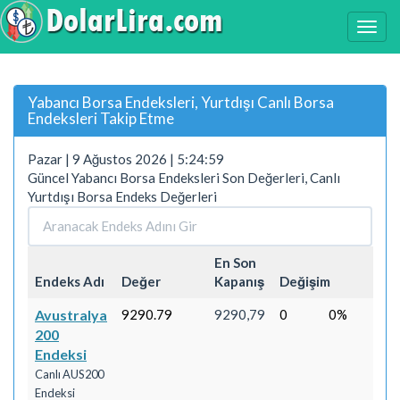
Yabancı Borsa Endeksleri, Yurtdışı Canlı Borsa
Endeksleri Takip Etme
Pazar | 9 Ağustos 2026 | 5:25:00
Güncel Yabancı Borsa Endeksleri Son Değerleri, Canlı
Yurtdışı Borsa Endeks Değerleri
En Son
Endeks Adı
Değer
Kapanış
Değişim
Avustralya
9290.79
9290,79
0
0%
200
Endeksi
Canlı AUS200
Endeksi