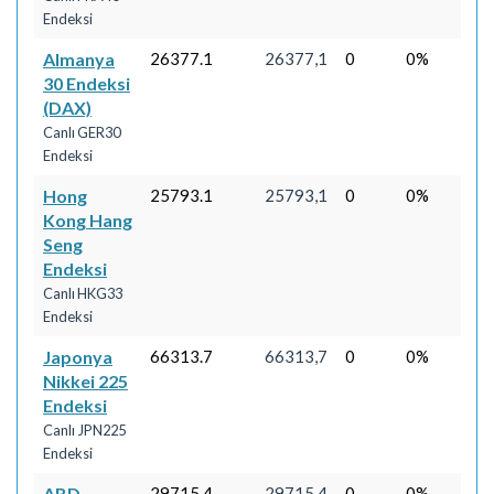
Endeksi
Almanya
26377.1
26377,1
0
0%
30 Endeksi
(DAX)
Canlı GER30
Endeksi
Hong
25793.1
25793,1
0
0%
Kong Hang
Seng
Endeksi
Canlı HKG33
Endeksi
Japonya
66313.7
66313,7
0
0%
Nikkei 225
Endeksi
Canlı JPN225
Endeksi
ABD
29715.4
29715,4
0
0%