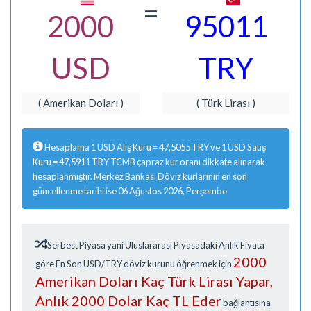
=
2000
95011
USD
TRY
( Amerikan Doları )
( Türk Lirası )
Hesaplama 1 USD Alış Kuru = 47,5055 TRY ve 1 USD Satış
Kuru = 47,5911 TRY TCMB çapraz kur oranı dikkate alınarak
hesaplanmıştır. Merkez Bankası Döviz kurlarının en son
güncellenme tarihi ise 06 Ağustos 2026, Perşembe
Serbest Piyasa yani Uluslararası Piyasadaki Anlık Fiyata
2000
göre En Son USD/TRY döviz kurunu öğrenmek için
Amerikan Doları Kaç Türk Lirası Yapar,
Anlık 2000 Dolar Kaç TL Eder
bağlantısına