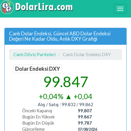
Canlı Dolar Endeksi, Güncel ABD Dolar Endeksi
Değeri Ne Kadar Oldu, Anlık DXY Grafiği
Canlı Döviz Pariteleri
Canlı Dolar Endeksi DXY
Dolar Endeksi DXY
99.847
+0,04%
▲
+0,04
Alış / Satış :
99.832
/
99.862
Önceki Kapanış
99,807
Bugün En Yüksek
99.867
Bugün En Düşük
99.787
Güncelleme
07/08/2026