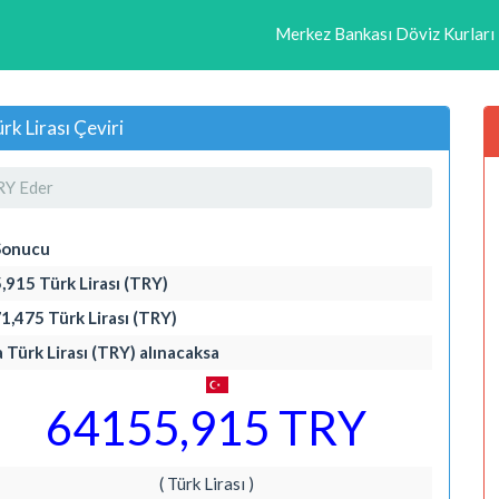
Merkez Bankası Döviz Kurları
k Lirası Çeviri
RY Eder
Sonucu
,915 Türk Lirası (TRY)
1,475 Türk Lirası (TRY)
a Türk Lirası (TRY) alınacaksa
64155,915 TRY
( Türk Lirası )