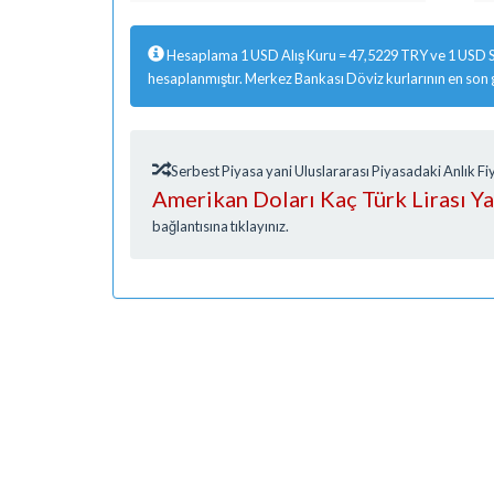
Hesaplama 1 USD Alış Kuru = 47,5229 TRY ve 1 USD S
hesaplanmıştır. Merkez Bankası Döviz kurlarının en son
Serbest Piyasa yani Uluslararası Piyasadaki Anlık 
Amerikan Doları Kaç Türk Lirası Y
bağlantısına tıklayınız.