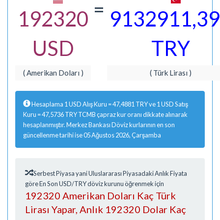
=
192320
9132911,3
USD
TRY
( Amerikan Doları )
( Türk Lirası )
Hesaplama 1 USD Alış Kuru = 47,4881 TRY ve 1 USD Satış
Kuru = 47,5736 TRY TCMB çapraz kur oranı dikkate alınarak
hesaplanmıştır. Merkez Bankası Döviz kurlarının en son
güncellenme tarihi ise 05 Ağustos 2026, Çarşamba
Serbest Piyasa yani Uluslararası Piyasadaki Anlık Fiyata
göre En Son USD/TRY döviz kurunu öğrenmek için
192320 Amerikan Doları Kaç Türk
Lirası Yapar, Anlık 192320 Dolar Kaç