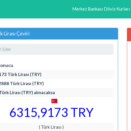
Merkez Bankası Döviz Kurları
 Lirası Çeviri
Y Eder
Sonucu
173 Türk Lirası (TRY)
2888 Türk Lirası (TRY)
Türk Lirası (TRY) alınacaksa
6315,9173 TRY
( Türk Lirası )