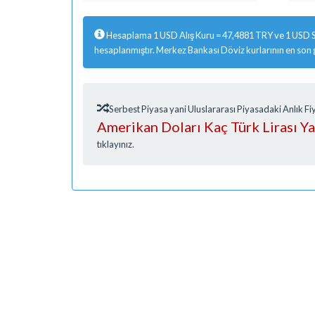
Hesaplama 1 USD Alış Kuru = 47,4881 TRY ve 1 USD S
hesaplanmıştır. Merkez Bankası Döviz kurlarının en son
Serbest Piyasa yani Uluslararası Piyasadaki Anlık 
Amerikan Doları Kaç Türk Lirası Y
tıklayınız.