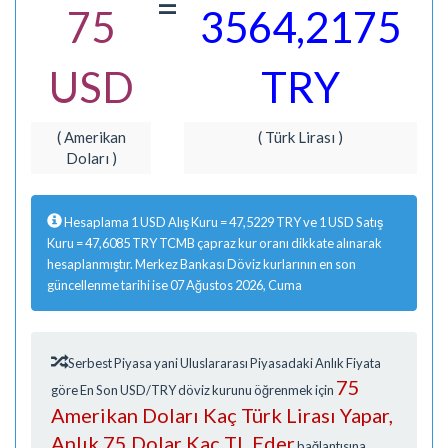
=
75
3564,2175
USD
TRY
( Amerikan
( Türk Lirası )
Doları )
Hesaplama 1 USD Alış Kuru = 47,5229 TRY ve 1 USD Satış
Kuru = 47,6085 TRY TCMB çapraz kur oranı dikkate alınarak
hesaplanmıştır. Merkez Bankası Döviz kurlarının en son
güncellenme tarihi ise 07 Ağustos 2026, Cuma
Serbest Piyasa yani Uluslararası Piyasadaki Anlık Fiyata
75
göre En Son USD/TRY döviz kurunu öğrenmek için
Amerikan Doları Kaç Türk Lirası Yapar,
Anlık 75 Dolar Kaç TL Eder
bağlantısına