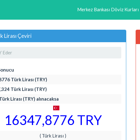
Merkez Bankası Döviz Kurları
 Lirası Çeviri
Y Eder
Sonucu
8776 Türk Lirası (TRY)
,324 Türk Lirası (TRY)
Türk Lirası (TRY) alınacaksa
16347,8776 TRY
( Türk Lirası )