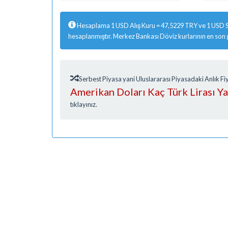
Hesaplama 1 USD Alış Kuru = 47,5229 TRY ve 1 USD S
hesaplanmıştır. Merkez Bankası Döviz kurlarının en son
Serbest Piyasa yani Uluslararası Piyasadaki Anlık 
Amerikan Doları Kaç Türk Lirası Y
tıklayınız.