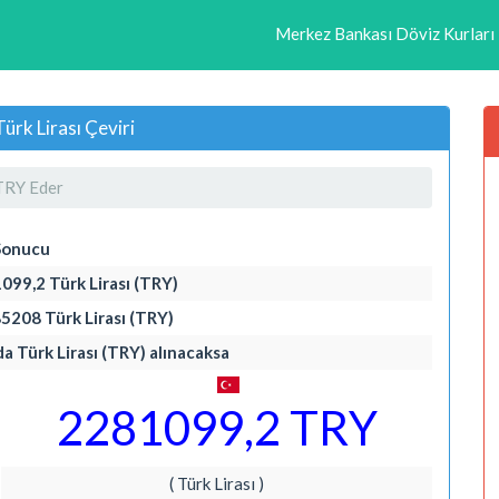
Merkez Bankası Döviz Kurları
rk Lirası Çeviri
TRY Eder
Sonucu
099,2 Türk Lirası (TRY)
85208 Türk Lirası (TRY)
da Türk Lirası (TRY) alınacaksa
2281099,2 TRY
( Türk Lirası )