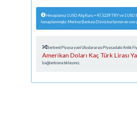
Hesaplama 1 USD Alış Kuru = 47,5229 TRY ve 1 USD S
hesaplanmıştır. Merkez Bankası Döviz kurlarının en son
Serbest Piyasa yani Uluslararası Piyasadaki Anlık 
Amerikan Doları Kaç Türk Lirası Y
bağlantısına tıklayınız.