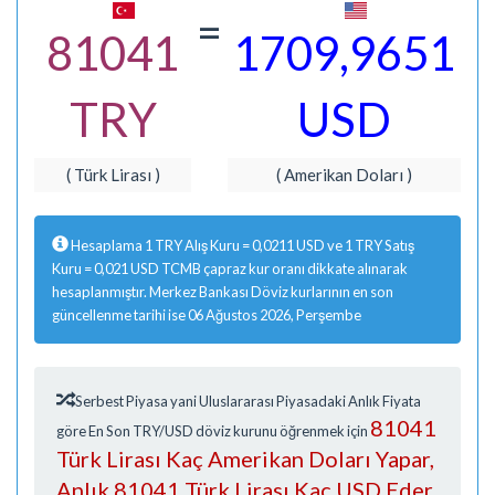
=
81041
1709,9651
TRY
USD
( Türk Lirası )
( Amerikan Doları )
Hesaplama 1 TRY Alış Kuru = 0,0211 USD ve 1 TRY Satış
Kuru = 0,021 USD TCMB çapraz kur oranı dikkate alınarak
hesaplanmıştır. Merkez Bankası Döviz kurlarının en son
güncellenme tarihi ise 06 Ağustos 2026, Perşembe
Serbest Piyasa yani Uluslararası Piyasadaki Anlık Fiyata
81041
göre En Son TRY/USD döviz kurunu öğrenmek için
Türk Lirası Kaç Amerikan Doları Yapar,
Anlık 81041 Türk Lirası Kaç USD Eder