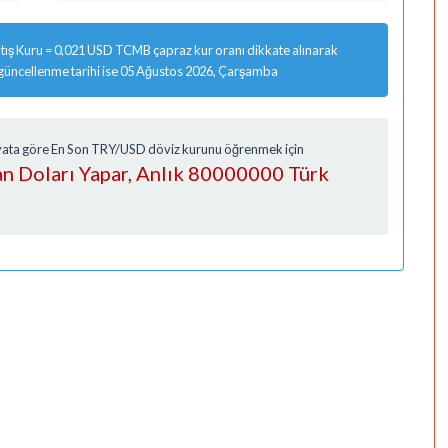
ış Kuru = 0,021 USD TCMB çapraz kur oranı dikkate alınarak
 güncellenme tarihi ise 05 Ağustos 2026, Çarşamba
Fiyata göre En Son TRY/USD döviz kurunu öğrenmek için
n Doları Yapar, Anlık 80000000 Türk