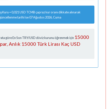
ş Kuru = 0,021 USD TCMB çapraz kur oranı dikkate alınarak
 güncellenme tarihi ise 07 Ağustos 2026, Cuma
15000
Fiyata göre En Son TRY/USD döviz kurunu öğrenmek için
apar, Anlık 15000 Türk Lirası Kaç USD