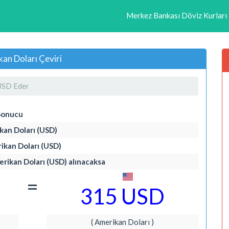
Merkez Bankası Döviz Kurları
an Doları Çeviri
USD Eder
Sonucu
ikan Doları (USD)
rikan Doları (USD)
merikan Doları (USD) alınacaksa
=
315 USD
( Amerikan Doları )