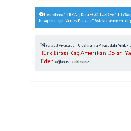
Hesaplama 1 TRY Alış Kuru = 0,021 USD ve 1 TRY Satı
hesaplanmıştır. Merkez Bankası Döviz kurlarının en son
Serbest Piyasa yani Uluslararası Piyasadaki Anlık 
Türk Lirası Kaç Amerikan Doları Y
Eder
bağlantısına tıklayınız.