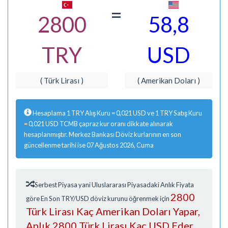
=
2800
58,8
TRY
USD
( Türk Lirası )
( Amerikan Doları )
Hesaplama 1 TRY Alış Kuru = 0,021 USD ve 1 TRY Satış Kuru
= 0,021 USD TCMB çapraz kur oranı dikkate alınarak
hesaplanmıştır. Merkez Bankası Döviz kurlarının en son
güncellenme tarihi ise 07 Ağustos 2026, Cuma
Serbest Piyasa yani Uluslararası Piyasadaki Anlık Fiyata
2800
göre En Son TRY/USD döviz kurunu öğrenmek için
Türk Lirası Kaç Amerikan Doları Yapar,
Anlık 2800 Türk Lirası Kaç USD Eder