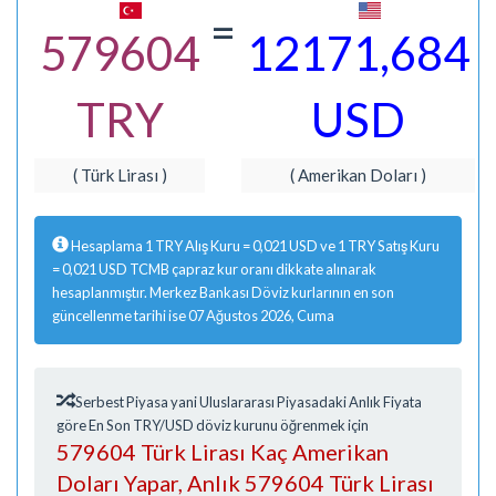
=
579604
12171,684
TRY
USD
( Türk Lirası )
( Amerikan Doları )
Hesaplama 1 TRY Alış Kuru = 0,021 USD ve 1 TRY Satış Kuru
= 0,021 USD TCMB çapraz kur oranı dikkate alınarak
hesaplanmıştır. Merkez Bankası Döviz kurlarının en son
güncellenme tarihi ise 07 Ağustos 2026, Cuma
Serbest Piyasa yani Uluslararası Piyasadaki Anlık Fiyata
göre En Son TRY/USD döviz kurunu öğrenmek için
579604 Türk Lirası Kaç Amerikan
Doları Yapar, Anlık 579604 Türk Lirası