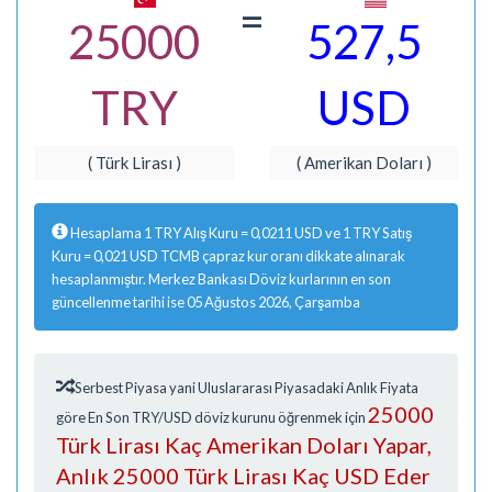
=
25000
527,5
TRY
USD
( Türk Lirası )
( Amerikan Doları )
Hesaplama 1 TRY Alış Kuru = 0,0211 USD ve 1 TRY Satış
Kuru = 0,021 USD TCMB çapraz kur oranı dikkate alınarak
hesaplanmıştır. Merkez Bankası Döviz kurlarının en son
güncellenme tarihi ise 05 Ağustos 2026, Çarşamba
Serbest Piyasa yani Uluslararası Piyasadaki Anlık Fiyata
25000
göre En Son TRY/USD döviz kurunu öğrenmek için
Türk Lirası Kaç Amerikan Doları Yapar,
Anlık 25000 Türk Lirası Kaç USD Eder