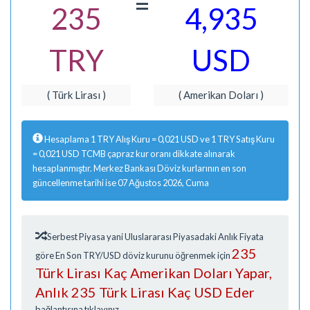
=
235
4,935
TRY
USD
( Türk Lirası )
( Amerikan Doları )
Hesaplama 1 TRY Alış Kuru = 0,021 USD ve 1 TRY Satış Kuru
= 0,021 USD TCMB çapraz kur oranı dikkate alınarak
hesaplanmıştır. Merkez Bankası Döviz kurlarının en son
güncellenme tarihi ise 07 Ağustos 2026, Cuma
Serbest Piyasa yani Uluslararası Piyasadaki Anlık Fiyata
235
göre En Son TRY/USD döviz kurunu öğrenmek için
Türk Lirası Kaç Amerikan Doları Yapar,
Anlık 235 Türk Lirası Kaç USD Eder
bağlantısına tıklayınız.