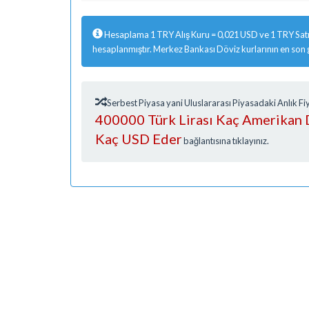
Hesaplama 1 TRY Alış Kuru = 0,021 USD ve 1 TRY Satı
hesaplanmıştır. Merkez Bankası Döviz kurlarının en son
Serbest Piyasa yani Uluslararası Piyasadaki Anlık 
400000 Türk Lirası Kaç Amerikan D
Kaç USD Eder
bağlantısına tıklayınız.