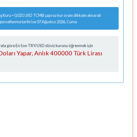
ş Kuru = 0,021 USD TCMB çapraz kur oranı dikkate alınarak
 güncellenme tarihi ise 07 Ağustos 2026, Cuma
Fiyata göre En Son TRY/USD döviz kurunu öğrenmek için
oları Yapar, Anlık 400000 Türk Lirası