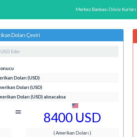
Merkez Bankası Döviz Kurları
kan Doları Çeviri
 USD Eder
Sonucu
erikan Doları (USD)
merikan Doları (USD)
Amerikan Doları (USD) alınacaksa
=
8400 USD
( Amerikan Doları )