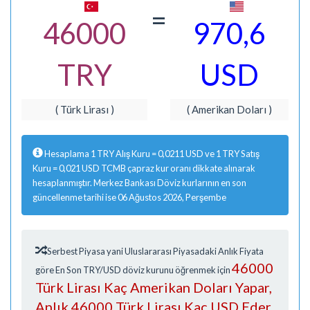
=
46000
970,6
TRY
USD
( Türk Lirası )
( Amerikan Doları )
Hesaplama 1 TRY Alış Kuru = 0,0211 USD ve 1 TRY Satış
Kuru = 0,021 USD TCMB çapraz kur oranı dikkate alınarak
hesaplanmıştır. Merkez Bankası Döviz kurlarının en son
güncellenme tarihi ise 06 Ağustos 2026, Perşembe
Serbest Piyasa yani Uluslararası Piyasadaki Anlık Fiyata
46000
göre En Son TRY/USD döviz kurunu öğrenmek için
Türk Lirası Kaç Amerikan Doları Yapar,
Anlık 46000 Türk Lirası Kaç USD Eder