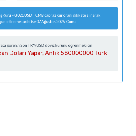
ş Kuru = 0,021 USD TCMB çapraz kur oranı dikkate alınarak
 güncellenme tarihi ise 07 Ağustos 2026, Cuma
Fiyata göre En Son TRY/USD döviz kurunu öğrenmek için
an Doları Yapar, Anlık 580000000 Türk