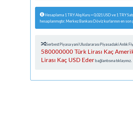
Hesaplama 1 TRY Alış Kuru = 0,021 USD ve 1 TRY Satı
hesaplanmıştır. Merkez Bankası Döviz kurlarının en son
Serbest Piyasa yani Uluslararası Piyasadaki Anlık 
580000000 Türk Lirası Kaç Amerik
Lirası Kaç USD Eder
bağlantısına tıklayınız.