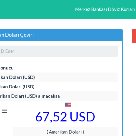
Merkez Bankası Döviz Kurları
n Doları Çeviri
SD Eder
Sonucu
ikan Doları (USD)
ikan Doları (USD)
erikan Doları (USD) alınacaksa
=
67,52 USD
( Amerikan Doları )