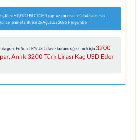
ış Kuru = 0,021 USD TCMB çapraz kur oranı dikkate alınarak
 güncellenme tarihi ise 06 Ağustos 2026, Perşembe
3200
Fiyata göre En Son TRY/USD döviz kurunu öğrenmek için
apar, Anlık 3200 Türk Lirası Kaç USD Eder