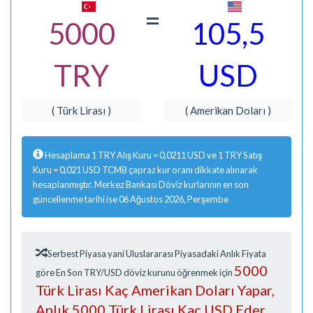
=
5000
105,5
TRY
USD
( Türk Lirası )
( Amerikan Doları )
Hesaplama 1 TRY Alış Kuru = 0,0211 USD ve 1 TRY Satış
Kuru = 0,021 USD TCMB çapraz kur oranı dikkate alınarak
hesaplanmıştır. Merkez Bankası Döviz kurlarının en son
güncellenme tarihi ise 06 Ağustos 2026, Perşembe
Serbest Piyasa yani Uluslararası Piyasadaki Anlık Fiyata
5000
göre En Son TRY/USD döviz kurunu öğrenmek için
Türk Lirası Kaç Amerikan Doları Yapar,
Anlık 5000 Türk Lirası Kaç USD Eder