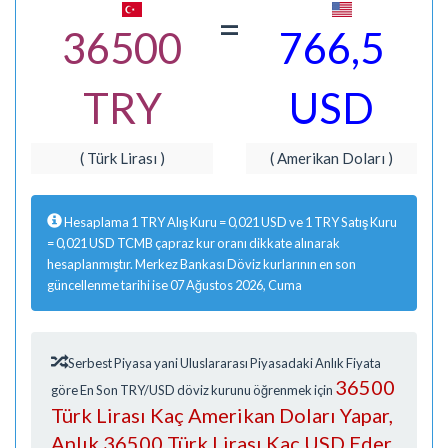
=
36500
766,5
TRY
USD
( Türk Lirası )
( Amerikan Doları )
Hesaplama 1 TRY Alış Kuru = 0,021 USD ve 1 TRY Satış Kuru
= 0,021 USD TCMB çapraz kur oranı dikkate alınarak
hesaplanmıştır. Merkez Bankası Döviz kurlarının en son
güncellenme tarihi ise 07 Ağustos 2026, Cuma
Serbest Piyasa yani Uluslararası Piyasadaki Anlık Fiyata
36500
göre En Son TRY/USD döviz kurunu öğrenmek için
Türk Lirası Kaç Amerikan Doları Yapar,
Anlık 36500 Türk Lirası Kaç USD Eder