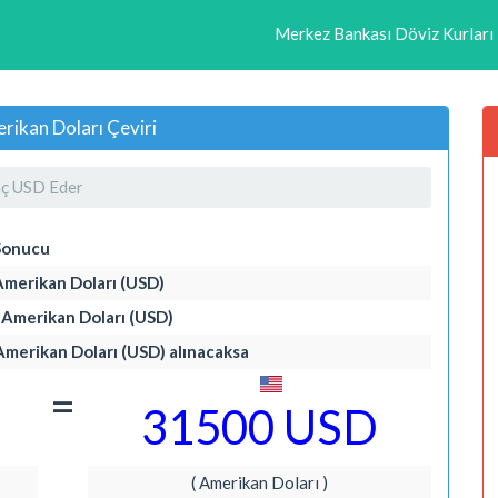
Merkez Bankası Döviz Kurları
ikan Doları Çeviri
ç USD Eder
Sonucu
Amerikan Doları (USD)
0 Amerikan Doları (USD)
 Amerikan Doları (USD) alınacaksa
=
31500 USD
( Amerikan Doları )