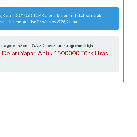
ş Kuru = 0,021 USD TCMB çapraz kur oranı dikkate alınarak
 güncellenme tarihi ise 07 Ağustos 2026, Cuma
Fiyata göre En Son TRY/USD döviz kurunu öğrenmek için
Doları Yapar, Anlık 1500000 Türk Lirası