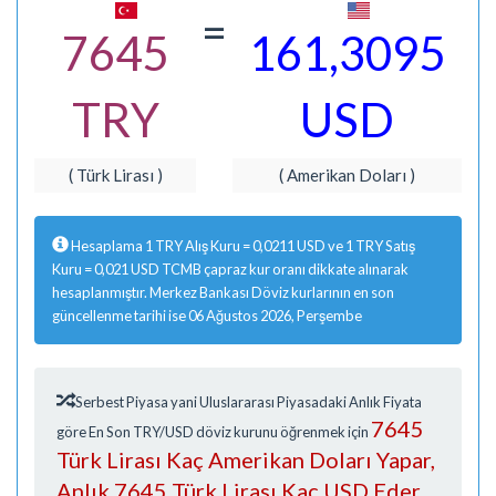
=
7645
161,3095
TRY
USD
( Türk Lirası )
( Amerikan Doları )
Hesaplama 1 TRY Alış Kuru = 0,0211 USD ve 1 TRY Satış
Kuru = 0,021 USD TCMB çapraz kur oranı dikkate alınarak
hesaplanmıştır. Merkez Bankası Döviz kurlarının en son
güncellenme tarihi ise 06 Ağustos 2026, Perşembe
Serbest Piyasa yani Uluslararası Piyasadaki Anlık Fiyata
7645
göre En Son TRY/USD döviz kurunu öğrenmek için
Türk Lirası Kaç Amerikan Doları Yapar,
Anlık 7645 Türk Lirası Kaç USD Eder