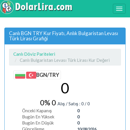
Canlı BGN TRY Kur Fiyatı, Anlık Bulgaristan Levası
Türk Lirası Grafiği
Canlı Döviz Pariteleri
Canlı Bulgaristan Levası Türk Lirası Kur Değeri
BGN/TRY
0
0%
0
Alış / Satış :
0
/
0
Önceki Kapanış
0
Bugün En Yüksek
0
Bugün En Düşük
0
Güncelleme
10/08/2026