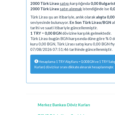
2000 Türk Lirası
satışı
karşılığında
0,00 Bulgaris
2000 Türk Lirası
satın alınmak
istendiğinde ise
0,
Türk Lirası şu an itibariyle, anlık olarak
alışta 0,0
seviyesinde bulunuyor.
En Son Türk Lirası/BGN
al
tarihi ve saati itibariyle güncellenmiştir.
1 TRY
=
0,00 BGN
dövizine karşılık gelmektedir.
Türk Lirası bugün BGN karşısında düne göre % 0 de
kuru 0,00 BGN, Türk Lirası satış kuru 0,00 BGN fi
07/08/2026 07:51:46 tarihinde güncellenmiştir.
Hesaplama 1 TRY Alış Kuru = 0,00 BGN ve 1 TRY Satış 
Kurları) döviz kur oranı dikkate alınarak hesaplanmıştır.
Merkez Bankası Döviz Kurları