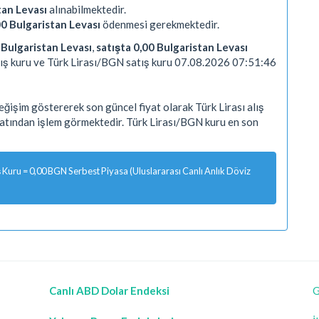
tan Levası
alınabilmektedir.
00 Bulgaristan Levası
ödenmesi gerekmektedir.
0 Bulgaristan Levası
,
satışta 0,00 Bulgaristan Levası
ış kuru ve Türk Lirası/BGN satış kuru 07.08.2026 07:51:46
ğişim göstererek son güncel fiyat olarak Türk Lirası alış
yatından işlem görmektedir. Türk Lirası/BGN kuru en son
Kuru = 0,00 BGN Serbest Piyasa (Uluslararası Canlı Anlık Döviz
Canlı ABD Dolar Endeksi
G