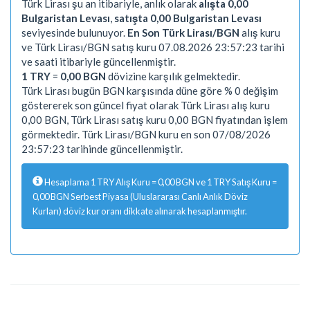
Türk Lirası şu an itibariyle, anlık olarak
alışta 0,00
Bulgaristan Levası
,
satışta 0,00 Bulgaristan Levası
seviyesinde bulunuyor.
En Son Türk Lirası/BGN
alış kuru
ve Türk Lirası/BGN satış kuru 07.08.2026 23:57:23 tarihi
ve saati itibariyle güncellenmiştir.
1 TRY
=
0,00 BGN
dövizine karşılık gelmektedir.
Türk Lirası bugün BGN karşısında düne göre % 0 değişim
göstererek son güncel fiyat olarak Türk Lirası alış kuru
0,00 BGN, Türk Lirası satış kuru 0,00 BGN fiyatından işlem
görmektedir. Türk Lirası/BGN kuru en son 07/08/2026
23:57:23 tarihinde güncellenmiştir.
Hesaplama 1 TRY Alış Kuru = 0,00 BGN ve 1 TRY Satış Kuru =
0,00 BGN Serbest Piyasa (Uluslararası Canlı Anlık Döviz
Kurları) döviz kur oranı dikkate alınarak hesaplanmıştır.