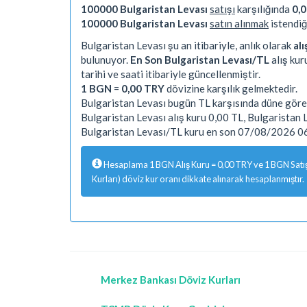
100000 Bulgaristan Levası
satışı
karşılığında
0,0
100000 Bulgaristan Levası
satın alınmak
istendiğ
Bulgaristan Levası şu an itibariyle, anlık olarak
alı
bulunuyor.
En Son Bulgaristan Levası/TL
alış kur
tarihi ve saati itibariyle güncellenmiştir.
1 BGN
=
0,00 TRY
dövizine karşılık gelmektedir.
Bulgaristan Levası bugün TL karşısında düne göre
Bulgaristan Levası alış kuru 0,00 TL, Bulgaristan 
Bulgaristan Levası/TL kuru en son 07/08/2026 06:
Hesaplama 1 BGN Alış Kuru = 0,00 TRY ve 1 BGN Satış 
Kurları) döviz kur oranı dikkate alınarak hesaplanmıştır.
Merkez Bankası Döviz Kurları