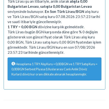
Türk Lirası şu an itibariyle, anlık olarak
alışta 0,00
Bulgaristan Levası
,
satışta 0,00 Bulgaristan Levası
seviyesinde bulunuyor.
En Son Türk Lirası/BGN
alış kuru
ve Türk Lirası/BGN satış kuru 07.08.2026 23:57:23 tarihi
ve saati itibariyle güncellenmiştir.
1 TRY
=
0,00 BGN
dövizine karşılık gelmektedir.
Türk Lirası bugün BGN karşısında düne göre % 0 değişim
göstererek son güncel fiyat olarak Türk Lirası alış kuru
0,00 BGN, Türk Lirası satış kuru 0,00 BGN fiyatından işlem
görmektedir. Türk Lirası/BGN kuru en son 07/08/2026
23:57:23 tarihinde güncellenmiştir.
Hesaplama 1 TRY Alış Kuru = 0,00 BGN ve 1 TRY Satış Kuru =
0,00 BGN Serbest Piyasa (Uluslararası Canlı Anlık Döviz
Kurları) döviz kur oranı dikkate alınarak hesaplanmıştır.