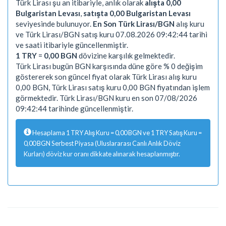
Türk Lirası şu an itibariyle, anlık olarak
alışta 0,00
Bulgaristan Levası
,
satışta 0,00 Bulgaristan Levası
seviyesinde bulunuyor.
En Son Türk Lirası/BGN
alış kuru
ve Türk Lirası/BGN satış kuru 07.08.2026 09:42:44 tarihi
ve saati itibariyle güncellenmiştir.
1 TRY
=
0,00 BGN
dövizine karşılık gelmektedir.
Türk Lirası bugün BGN karşısında düne göre % 0 değişim
göstererek son güncel fiyat olarak Türk Lirası alış kuru
0,00 BGN, Türk Lirası satış kuru 0,00 BGN fiyatından işlem
görmektedir. Türk Lirası/BGN kuru en son 07/08/2026
09:42:44 tarihinde güncellenmiştir.
Hesaplama 1 TRY Alış Kuru = 0,00 BGN ve 1 TRY Satış Kuru =
0,00 BGN Serbest Piyasa (Uluslararası Canlı Anlık Döviz
Kurları) döviz kur oranı dikkate alınarak hesaplanmıştır.