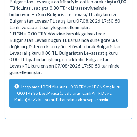
Bulgaristan Levası şu an itibariyle, anlık olarak
alışta 0,00
Türk Lirası
,
satışta 0,00 Türk Lirası
seviyesinde
bulunuyor.
En Son Bulgaristan Levası/TL
alış kuru ve
Bulgaristan Levası/TL satış kuru 07.08.2026 17:50:50
tarihi ve saati itibariyle güncellenmiştir.
1 BGN
=
0,00 TRY
dövizine karşılık gelmektedir.
Bulgaristan Levası bugün TL karşısında düne göre % 0
değişim göstererek son güncel fiyat olarak Bulgaristan
Levası alış kuru 0,00 TL, Bulgaristan Levası satış kuru
0,00 TL fiyatından işlem görmektedir. Bulgaristan
Levası/TL kuru en son 07/08/2026 17:50:50 tarihinde
güncellenmiştir.
Hesaplama 1 BGN Alış Kuru = 0,00 TRY ve 1 BGN Satış Kuru
= 0,00 TRY Serbest Piyasa (Uluslararası Canlı Anlık Döviz
Kurları) döviz kur oranı dikkate alınarak hesaplanmıştır.