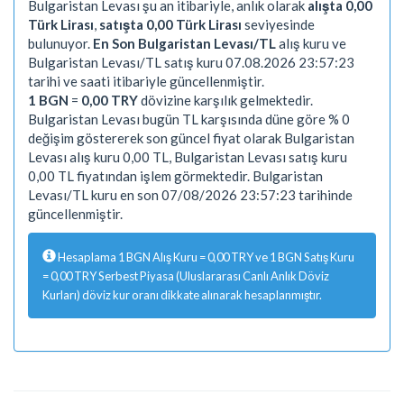
Bulgaristan Levası şu an itibariyle, anlık olarak
alışta 0,00
Türk Lirası
,
satışta 0,00 Türk Lirası
seviyesinde
bulunuyor.
En Son Bulgaristan Levası/TL
alış kuru ve
Bulgaristan Levası/TL satış kuru 07.08.2026 23:57:23
tarihi ve saati itibariyle güncellenmiştir.
1 BGN
=
0,00 TRY
dövizine karşılık gelmektedir.
Bulgaristan Levası bugün TL karşısında düne göre % 0
değişim göstererek son güncel fiyat olarak Bulgaristan
Levası alış kuru 0,00 TL, Bulgaristan Levası satış kuru
0,00 TL fiyatından işlem görmektedir. Bulgaristan
Levası/TL kuru en son 07/08/2026 23:57:23 tarihinde
güncellenmiştir.
Hesaplama 1 BGN Alış Kuru = 0,00 TRY ve 1 BGN Satış Kuru
= 0,00 TRY Serbest Piyasa (Uluslararası Canlı Anlık Döviz
Kurları) döviz kur oranı dikkate alınarak hesaplanmıştır.