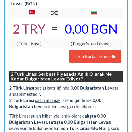
Levası (BGN)
=
2 TRY
0,00 BGN
( Türk Lirası )
( Bulgaristan Levası )
Tıkla Kurları Güncelle
2 Türk Lirası Serbest Piyasada Anlık Olarak Ne
Kadar Bulgaristan Levası Ediyor?
2 Türk Lirası
satışı
karşılığında
0,00 Bulgaristan Levası
alınabilmektedir.
2 Türk Lirası
satın alınmak
istendiğinde ise
0,00
Bulgaristan Levası
ödenmesi gerekmektedir.
Türk Lirası şu an itibariyle, anlık olarak
alışta 0,00
Bulgaristan Levası
,
satışta 0,00 Bulgaristan Levası
seviyesinde bulunuyor.
En Son Türk Lirası/BGN
alış kuru