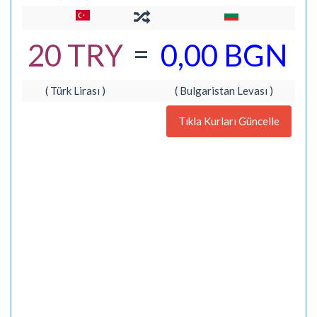
=
20 TRY
0,00 BGN
( Türk Lirası )
( Bulgaristan Levası )
Tıkla Kurları Güncelle