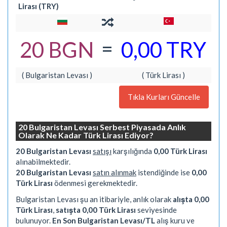
Lirası (TRY)
=
20 BGN
0,00 TRY
( Bulgaristan Levası )
( Türk Lirası )
Tıkla Kurları Güncelle
20 Bulgaristan Levası Serbest Piyasada Anlık
Olarak Ne Kadar Türk Lirası Ediyor?
20 Bulgaristan Levası
satışı
karşılığında
0,00 Türk Lirası
alınabilmektedir.
20 Bulgaristan Levası
satın alınmak
istendiğinde ise
0,00
Türk Lirası
ödenmesi gerekmektedir.
Bulgaristan Levası şu an itibariyle, anlık olarak
alışta 0,00
Türk Lirası
,
satışta 0,00 Türk Lirası
seviyesinde
bulunuyor.
En Son Bulgaristan Levası/TL
alış kuru ve