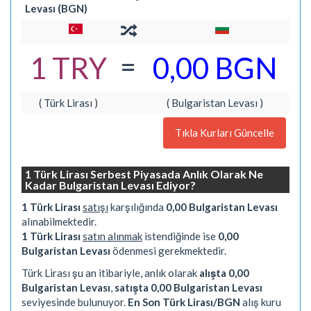
Levası (BGN)
=
1 TRY
0,00 BGN
( Türk Lirası )
( Bulgaristan Levası )
Tıkla Kurları Güncelle
1 Türk Lirası Serbest Piyasada Anlık Olarak Ne
Kadar Bulgaristan Levası Ediyor?
1 Türk Lirası
satışı
karşılığında
0,00 Bulgaristan Levası
alınabilmektedir.
1 Türk Lirası
satın alınmak
istendiğinde ise
0,00
Bulgaristan Levası
ödenmesi gerekmektedir.
Türk Lirası şu an itibariyle, anlık olarak
alışta 0,00
Bulgaristan Levası
,
satışta 0,00 Bulgaristan Levası
seviyesinde bulunuyor.
En Son Türk Lirası/BGN
alış kuru