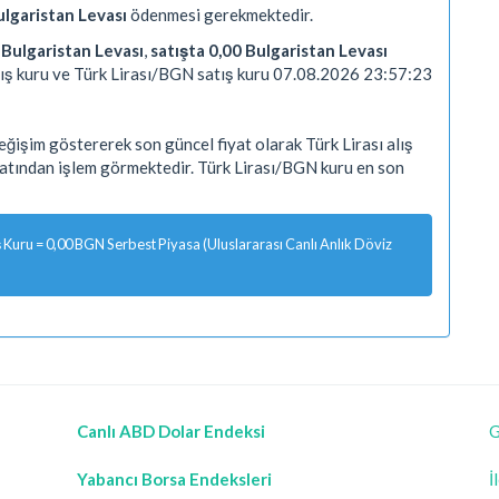
ulgaristan Levası
ödenmesi gerekmektedir.
0 Bulgaristan Levası
,
satışta 0,00 Bulgaristan Levası
ış kuru ve Türk Lirası/BGN satış kuru 07.08.2026 23:57:23
ğişim göstererek son güncel fiyat olarak Türk Lirası alış
yatından işlem görmektedir. Türk Lirası/BGN kuru en son
Kuru = 0,00 BGN Serbest Piyasa (Uluslararası Canlı Anlık Döviz
Canlı ABD Dolar Endeksi
G
Yabancı Borsa Endeksleri
İ