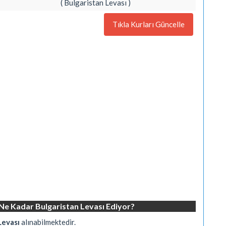
( Bulgaristan Levası )
Tıkla Kurları Güncelle
 Ne Kadar Bulgaristan Levası Ediyor?
Levası
alınabilmektedir.