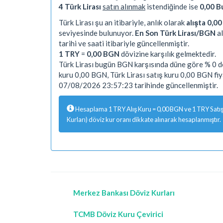
4 Türk Lirası
satın alınmak
istendiğinde ise
0,00 B
Türk Lirası şu an itibariyle, anlık olarak
alışta 0,0
seviyesinde bulunuyor.
En Son Türk Lirası/BGN
al
tarihi ve saati itibariyle güncellenmiştir.
1 TRY
=
0,00 BGN
dövizine karşılık gelmektedir.
Türk Lirası bugün BGN karşısında düne göre % 0 de
kuru 0,00 BGN, Türk Lirası satış kuru 0,00 BGN fi
07/08/2026 23:57:23 tarihinde güncellenmiştir.
Hesaplama 1 TRY Alış Kuru = 0,00 BGN ve 1 TRY Satış 
Kurları) döviz kur oranı dikkate alınarak hesaplanmıştır.
Merkez Bankası Döviz Kurları
TCMB Döviz Kuru Çevirici