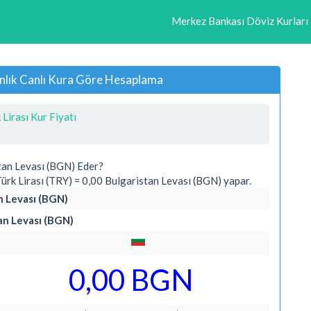
Merkez Bankası Döviz Kurları
 Anlık Canlı Kura Göre Hesaplama
 Lirası Kur Fiyatı
stan Levası (BGN) Eder?
rk Lirası (TRY) = 0,00 Bulgaristan Levası (BGN) yapar.
an Levası (BGN)
tan Levası (BGN)
0,00 BGN