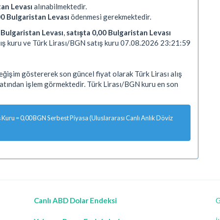
tan Levası
alınabilmektedir.
00 Bulgaristan Levası
ödenmesi gerekmektedir.
0 Bulgaristan Levası
,
satışta 0,00 Bulgaristan Levası
ış kuru ve Türk Lirası/BGN satış kuru 07.08.2026 23:21:59
ğişim göstererek son güncel fiyat olarak Türk Lirası alış
yatından işlem görmektedir. Türk Lirası/BGN kuru en son
Kuru = 0,00 BGN Serbest Piyasa (Uluslararası Canlı Anlık Döviz
Canlı ABD Dolar Endeksi
G