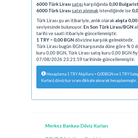
6000 Türk Lirası
satışı
karşılığında
0,00 Bulgaris
6000 Türk Lirası
satın alınmak
istendiğinde ise
0,
Türk Lirası şu an itibariyle, anlık olarak
alışta 0,0
seviyesinde bulunuyor.
En Son Türk Lirası/BGN
al
tarihi ve saati itibariyle güncellenmiştir.
1 TRY
=
0,00 BGN
dövizine karşılık gelmektedir.
Türk Lirası bugün BGN karşısında düne göre % 0 de
kuru 0,00 BGN, Türk Lirası satış kuru 0,00 BGN fi
07/08/2026 23:21:59 tarihinde güncellenmiştir.
Hesaplama 1 TRY Alış Kuru = 0,00 BGN ve 1 TRY Satış 
Kurları) döviz kur oranı dikkate alınarak hesaplanmıştır.
Merkez Bankası Döviz Kurları