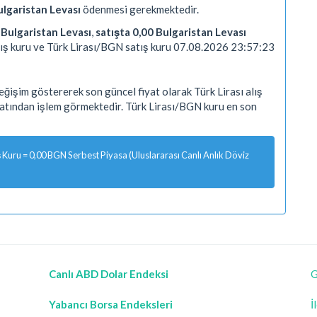
ulgaristan Levası
ödenmesi gerekmektedir.
0 Bulgaristan Levası
,
satışta 0,00 Bulgaristan Levası
ış kuru ve Türk Lirası/BGN satış kuru 07.08.2026 23:57:23
ğişim göstererek son güncel fiyat olarak Türk Lirası alış
yatından işlem görmektedir. Türk Lirası/BGN kuru en son
Kuru = 0,00 BGN Serbest Piyasa (Uluslararası Canlı Anlık Döviz
Canlı ABD Dolar Endeksi
G
Yabancı Borsa Endeksleri
İ