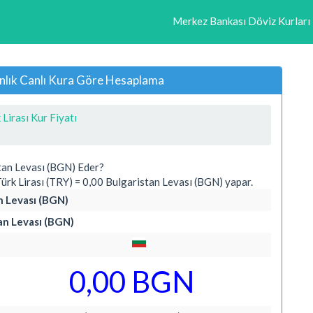
Merkez Bankası Döviz Kurları
 Anlık Canlı Kura Göre Hesaplama
 Lirası Kur Fiyatı
stan Levası (BGN) Eder?
rk Lirası (TRY) = 0,00 Bulgaristan Levası (BGN) yapar.
an Levası (BGN)
tan Levası (BGN)
0,00 BGN