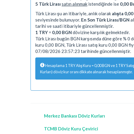
5 Türk Lirası
satın alınmak
istendiğinde ise
0,00 B
Türk Lirası şu an itibariyle, anlık olarak
alışta 0,0
seviyesinde bulunuyor.
En Son Türk Lirası/BGN
al
tarihi ve saati itibariyle güncellenmiştir.
1 TRY
=
0,00 BGN
dövizine karşılık gelmektedir.
Türk Lirası bugün BGN karşısında düne göre % 0 de
kuru 0,00 BGN, Türk Lirası satış kuru 0,00 BGN fi
07/08/2026 23:57:23 tarihinde güncellenmiştir.
Hesaplama 1 TRY Alış Kuru = 0,00 BGN ve 1 TRY Satış 
Kurları) döviz kur oranı dikkate alınarak hesaplanmıştır.
Merkez Bankası Döviz Kurları
TCMB Döviz Kuru Çevirici