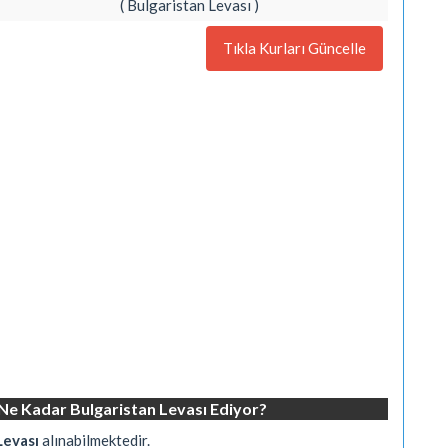
( Bulgaristan Levası )
Tıkla Kurları Güncelle
 Ne Kadar Bulgaristan Levası Ediyor?
Levası
alınabilmektedir.