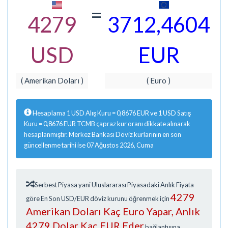
=
4279
3712,4604
USD
EUR
( Amerikan Doları )
( Euro )
Hesaplama 1 USD Alış Kuru = 0,8676 EUR ve 1 USD Satış
Kuru = 0,8676 EUR TCMB çapraz kur oranı dikkate alınarak
hesaplanmıştır. Merkez Bankası Döviz kurlarının en son
güncellenme tarihi ise 07 Ağustos 2026, Cuma
Serbest Piyasa yani Uluslararası Piyasadaki Anlık Fiyata
4279
göre En Son USD/EUR döviz kurunu öğrenmek için
Amerikan Doları Kaç Euro Yapar, Anlık
4279 Dolar Kaç EUR Eder
bağlantısına