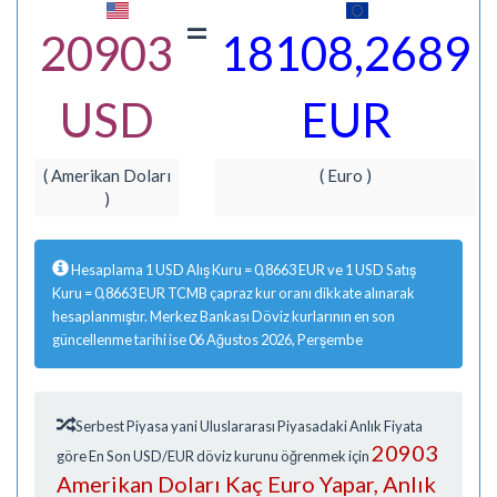
=
20903
18108,2689
USD
EUR
( Amerikan Doları
( Euro )
)
Hesaplama 1 USD Alış Kuru = 0,8663 EUR ve 1 USD Satış
Kuru = 0,8663 EUR TCMB çapraz kur oranı dikkate alınarak
hesaplanmıştır. Merkez Bankası Döviz kurlarının en son
güncellenme tarihi ise 06 Ağustos 2026, Perşembe
Serbest Piyasa yani Uluslararası Piyasadaki Anlık Fiyata
20903
göre En Son USD/EUR döviz kurunu öğrenmek için
Amerikan Doları Kaç Euro Yapar, Anlık