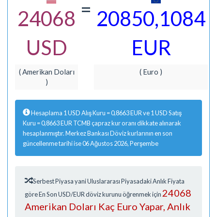
=
24068
20850,1084
USD
EUR
( Amerikan Doları
( Euro )
)
Hesaplama 1 USD Alış Kuru = 0,8663 EUR ve 1 USD Satış
Kuru = 0,8663 EUR TCMB çapraz kur oranı dikkate alınarak
hesaplanmıştır. Merkez Bankası Döviz kurlarının en son
güncellenme tarihi ise 06 Ağustos 2026, Perşembe
Serbest Piyasa yani Uluslararası Piyasadaki Anlık Fiyata
24068
göre En Son USD/EUR döviz kurunu öğrenmek için
Amerikan Doları Kaç Euro Yapar, Anlık