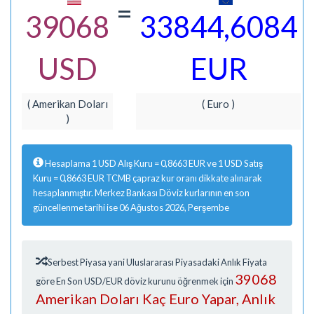
=
39068
33844,6084
USD
EUR
( Amerikan Doları
( Euro )
)
Hesaplama 1 USD Alış Kuru = 0,8663 EUR ve 1 USD Satış
Kuru = 0,8663 EUR TCMB çapraz kur oranı dikkate alınarak
hesaplanmıştır. Merkez Bankası Döviz kurlarının en son
güncellenme tarihi ise 06 Ağustos 2026, Perşembe
Serbest Piyasa yani Uluslararası Piyasadaki Anlık Fiyata
39068
göre En Son USD/EUR döviz kurunu öğrenmek için
Amerikan Doları Kaç Euro Yapar, Anlık