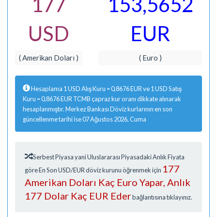
177
153,5652
USD
EUR
( Amerikan Doları )
( Euro )
Hesaplama 1 USD Alış Kuru = 0,8676 EUR ve 1 USD Satış
Kuru = 0,8676 EUR TCMB çapraz kur oranı dikkate alınarak
hesaplanmıştır. Merkez Bankası Döviz kurlarının en son
güncellenme tarihi ise 07 Ağustos 2026, Cuma
Serbest Piyasa yani Uluslararası Piyasadaki Anlık Fiyata
177
göre En Son USD/EUR döviz kurunu öğrenmek için
Amerikan Doları Kaç Euro Yapar, Anlık
177 Dolar Kaç EUR Eder
bağlantısına tıklayınız.