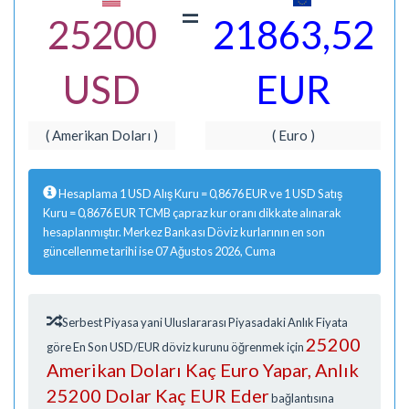
=
25200
21863,52
USD
EUR
( Amerikan Doları )
( Euro )
Hesaplama 1 USD Alış Kuru = 0,8676 EUR ve 1 USD Satış
Kuru = 0,8676 EUR TCMB çapraz kur oranı dikkate alınarak
hesaplanmıştır. Merkez Bankası Döviz kurlarının en son
güncellenme tarihi ise 07 Ağustos 2026, Cuma
Serbest Piyasa yani Uluslararası Piyasadaki Anlık Fiyata
25200
göre En Son USD/EUR döviz kurunu öğrenmek için
Amerikan Doları Kaç Euro Yapar, Anlık
25200 Dolar Kaç EUR Eder
bağlantısına