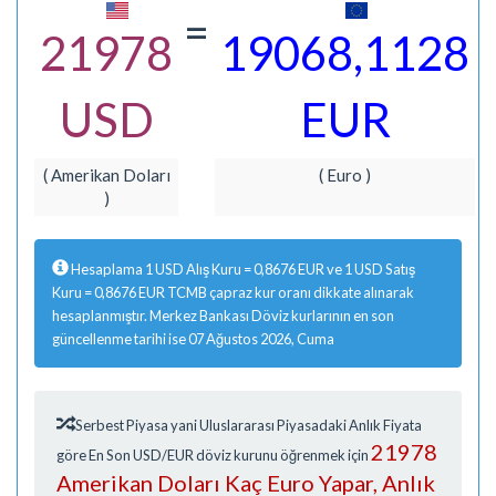
=
21978
19068,1128
USD
EUR
( Amerikan Doları
( Euro )
)
Hesaplama 1 USD Alış Kuru = 0,8676 EUR ve 1 USD Satış
Kuru = 0,8676 EUR TCMB çapraz kur oranı dikkate alınarak
hesaplanmıştır. Merkez Bankası Döviz kurlarının en son
güncellenme tarihi ise 07 Ağustos 2026, Cuma
Serbest Piyasa yani Uluslararası Piyasadaki Anlık Fiyata
21978
göre En Son USD/EUR döviz kurunu öğrenmek için
Amerikan Doları Kaç Euro Yapar, Anlık