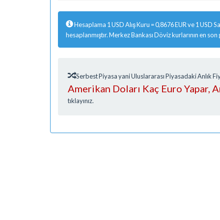
Hesaplama 1 USD Alış Kuru = 0,8676 EUR ve 1 USD Sat
hesaplanmıştır. Merkez Bankası Döviz kurlarının en son
Serbest Piyasa yani Uluslararası Piyasadaki Anlık 
Amerikan Doları Kaç Euro Yapar, 
tıklayınız.