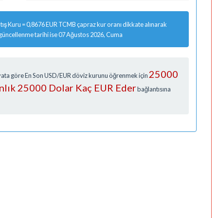
ış Kuru = 0,8676 EUR TCMB çapraz kur oranı dikkate alınarak
 güncellenme tarihi ise 07 Ağustos 2026, Cuma
25000
Fiyata göre En Son USD/EUR döviz kurunu öğrenmek için
Anlık 25000 Dolar Kaç EUR Eder
bağlantısına