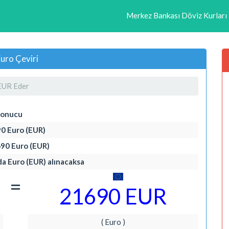
Merkez Bankası Döviz Kurları
uro Çeviri
EUR Eder
Sonucu
90 Euro (EUR)
690 Euro (EUR)
da Euro (EUR) alınacaksa
=
21690 EUR
( Euro )